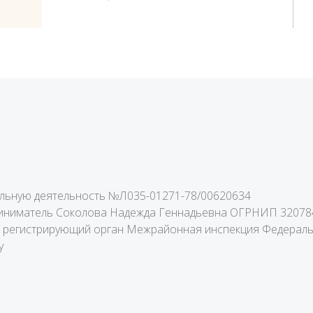
ельную деятельность
№Л035-01271-78/00620634
иниматель Соколова Надежда Геннадьевна ОГРНИП 320784
 г. регистрирующий орган Межрайонная инспекция Федерал
у