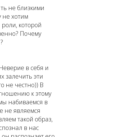
ть не близкими
у не хотим
 роли, которой
твенно? Почему
?
 Неверие в себя и
их залечить эти
о не честно)) В
тношению к этому
 мы набиваемся в
е не являемся
ляем такой образ,
спознал в нас
ко он распознает его