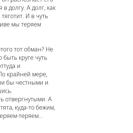
 в долгу. А долг, как
тяготит. И в чуть
иве мы теряем
этого тот обман? Не
 быть круге чуть
ттуда и
По крайней мере,
и бы честными и
шись.
ть отвергнутыми. А
тята, куда-то бежим,
еряем-теряем...