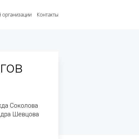
 организации
Контакты
гов 
жда Соколова
ндра Шевцова