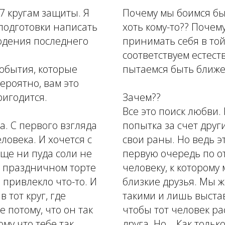
7 кругам защиты. Я
Почему мы боимся бы
подготовки написать
хоть кому-то?? Почем
юдения последнего
принимать себя в той
соответствуем естес
события, которые
пытаемся быть ближе
ероятно, вам это
игодится.
Зачем??
Все это поиск любви.
а. С первого взгляда
попытка за счет друг
ловека. И хочется с
свои раны. Но ведь эт
еще ни пуда соли не
первую очередь по о
а праздничном торте
человеку, к которому
, привлекло что-то. И
близкие друзья. Мы ж
 тот круг, где
такими и лишь выстав
е потому, что он так
чтобы тот человек ра
ому что тебе так
друга. Но... Как толь