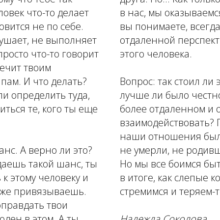
ловек что-то делает
в нас, мы оказываемся
новится не по себе.
вы понимаете, всегда 
ушает, не выполняет
отдаленной перспект
росто что-то говорит
этого человека.
речит твоим
ам. И что делать?
Вопрос: так стоил ли 
и определить туда,
лучше ли было честно
иться те, кого ты еще
более отдаленном и о
взаимодействовать? 
наши отношения был
нс. А верно ли это?
не умерли, не родив
 даешь такой шанс, ты
Но мы все боимся бы
к этому человеку и
в итоге, как слепые ко
к же привязываешь.
стремимся и теряем-т
оправдать твои
оден в этом. А ты
Надежда Соколова