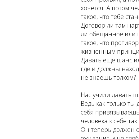
хочется. А потом че
такое, что тебе ста
Договор ли там нар
ли обещанное или п
такое, что противо
жизненным принцип
Давать еще шанс ил
где и должны наход
не знаешь толком?
Нас учили давать ша
Ведь как только ты
себя привязываешь 
человека к себе та
Он теперь должен 
ожидания и не своб