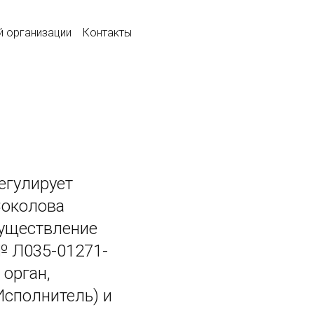
й организации
Контакты
егулирует
Соколова
существление
№ Л035-01271-
 орган,
Исполнитель) и