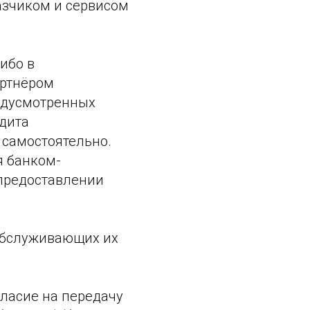
азчиком и сервисом
ибо в
артнёром
редусмотренных
едита
 самостоятельно.
я банком-
 предоставлении
 обслуживающих их
гласие на передачу