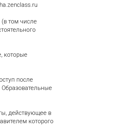
a.zenclass.ru
 (в том числе
стоятельного
, которые
оступ после
, Образовательные
ты, действующее в
тавителем которого