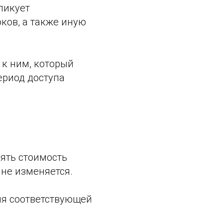
ликует
ков, а также иную
 к ним, который
ериод доступа
нять стоимость
 не изменяется.
ния соответствующей