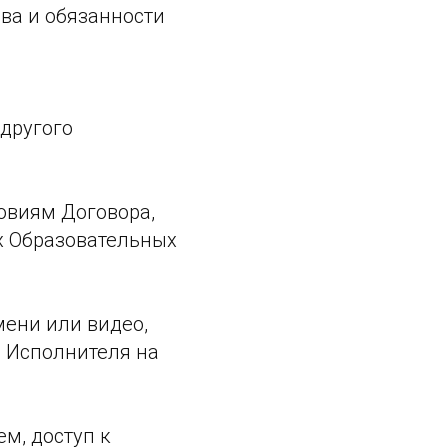
ва и обязанности
другого
овиям Договора,
х Образовательных
мени или видео,
) Исполнителя на
м, доступ к