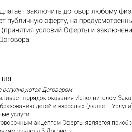
длагает заключить договор любому физ
ет публичную оферту, на предусмотренны
 (принятия условий Оферты и заключени
 Договора.
ЕНИЯ
е регулируются Договором
авливает порядок оказания Исполнителем Зака
разованию детей и взрослых (далее – Услуги)
ные услуги.
оговорочным акцептом Оферты является приоб
овиям раздела 3 Договора.