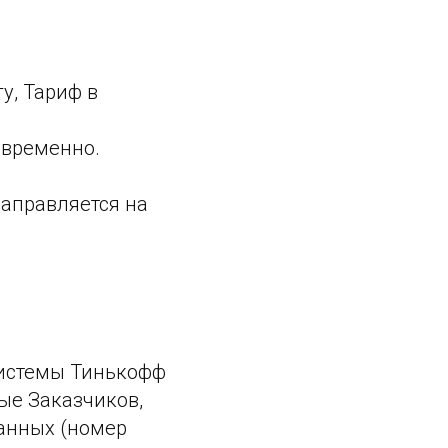
у, Тариф в
овременно.
направляется на
системы Тинькофф
ые Заказчиков,
анных (номер