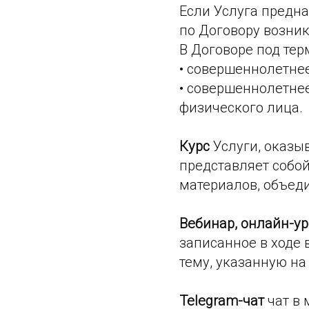
Если Услуга предна
по Договору возник
В Договоре под тер
• совершеннолетне
• совершеннолетне
физического лица.
Курс
Услуги, оказы
представляет собой
материалов, объеди
Вебинар, онлайн-у
записанное в ходе 
тему, указанную на
Telegram-чат
чат в 