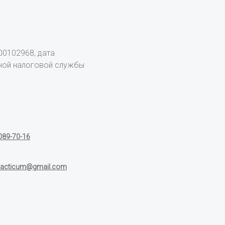
0102968, дата
ьной налоговой службы
089-70-16
racticum@gmail.com