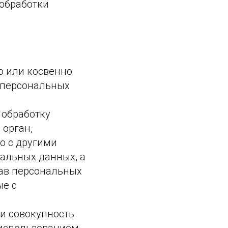
 обработки
о или косвенно
 персональных
 обработку
 орган,
о с другими
альных данных, а
ав персональных
ые с
и совокупность