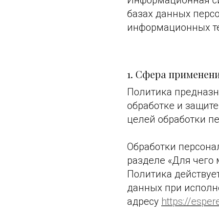
Информационная си
базах данных перс
информационных те
1. Сфера применен
Политика предназн
обработке и защит
целей обработки пер
Обработки персона
разделе «Для чего
Политика действуе
данных при исполн
адресу
https://esper