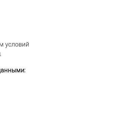
ом условий
a
данными: