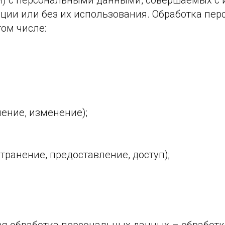
й) с персональными данными, совершаемых с
ации или без их использования. Обработка пе
том числе:
ление, изменение);
странение, предоставление, доступ);