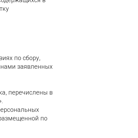
содержащихся в
тку
иях по сбору,
 нами заявленных
ка, перечислены в
.
персональных
 размещенной по