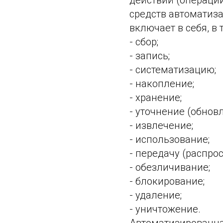
действий (операци
средств автоматиз
включает в себя, в 
- сбор;
- запись;
- систематизацию;
- накопление;
- хранение;
- уточнение (обнов
- извлечение;
- использование;
- передачу (распро
- обезличивание;
- блокирование;
- удаление;
- уничтожение.