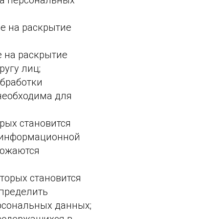
ка персональных
е на раскрытие
 на раскрытие
угу лиц;
бработки
необходима для
рых становится
 информационной
тожаются
торых становится
пределить
рсональных данных;