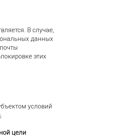
ляется. В случае,
рсональных данных
 почты
локировке этих
убъектом условий
a
.
ной цели